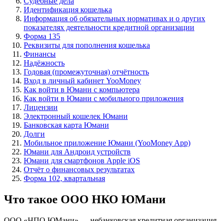
Судебные дела
Идентификация кошелька
Информация об обязательных нормативах и о других
показателях деятельности кредитной организации
Форма 135
Реквизиты для пополнения кошелька
Финансы
Надёжность
Годовая (промежуточная) отчётность
Вход в личный кабинет YooMoney
Как войти в Юмани с компьютера
Как войти в Юмани с мобильного приложения
Лицензии
Электронный кошелек Юмани
Банковская карта Юмани
Долги
Мобильное приложение Юмани (YooMoney App)
Юмани для Андроид устройств
Юмани для смартфонов Apple iOS
Отчёт о финансовых результатах
Форма 102, квартальная
Что такое ООО НКО ЮМани
ООО «НПО ЮМани» — небанковская кредитная организация