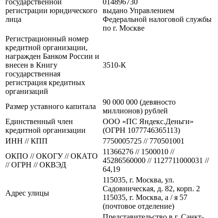
государственной
014896730
регистрации юридического
выдано Управлением
лица
Федеральной налоговой службы
по г. Москве
Регистрационный номер
кредитной организации,
награжден Банком России и
внесен в Книгу
3510-К
государственная
регистрация кредитных
организаций
90 000 000 (девяносто
Размер уставного капитала
миллионов) рублей
Единственный член
ООО «ПС Яндекс.Деньги»
кредитной организации
(ОГРН 1077746365113)
ИНН // КПП
7750005725 // 770501001
11366276 // 1500010 //
ОКПО // ОКОГУ // ОКАТО
45286560000 // 1127711000031 //
// ОГРН // ОКВЭД
64,19
115035, г. Москва, ул.
Садовническая, д. 82, корп. 2
Адрес улицы
115035, г. Москва, а / я 57
(почтовое отделение)
Представительство в г. Санкт-