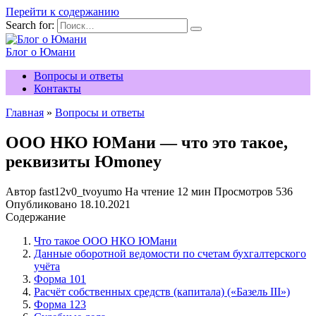
Перейти к содержанию
Search for:
Блог о Юмани
Вопросы и ответы
Контакты
Главная
»
Вопросы и ответы
ООО НКО ЮМани — что это такое,
реквизиты Юmoney
Автор
fast12v0_tvoyumo
На чтение
12 мин
Просмотров
536
Опубликовано
18.10.2021
Содержание
Что такое ООО НКО ЮМани
Данные оборотной ведомости по счетам бухгалтерского
учёта
Форма 101
Расчёт собственных средств (капитала) («Базель III»)
Форма 123