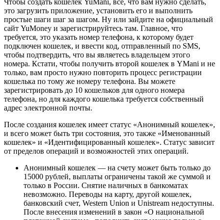
Чтобы создать кошелек YuMani, все, что вам нужно сделать,
это загрузить приложение, установить его и выполнить
простые шаги шаг за шагом. Ну или зайдите на официальный
сайт YuMoney и зарегистрируйтесь там. Главное, что
требуется, это указать номер телефона, к которому будет
подключен кошелек, и ввести код, отправленный по SMS,
чтобы подтвердить, что вы являетесь владельцем этого
номера. Кстати, чтобы получить второй кошелек в YMani и не
только, вам просто нужно повторить процесс регистрации
кошелька по тому же номеру телефона. Вы можете
зарегистрировать до 10 кошельков для одного номера
телефона, но для каждого кошелька требуется собственный
адрес электронной почты.
После создания кошелек имеет статус «Анонимный кошелек»,
и всего может быть три состояния, это также «Именованный
кошелек» и «Идентифицированный кошелек». Статус зависит
от пределов операций и возможностей этих операций.
Анонимный кошелек — на счету может быть только до
15000 рублей, выплаты ограничены такой же суммой и
только в России. Снятие наличных в банкоматах
невозможно. Переводы на карту, другой кошелек,
банковский счет, Western Union и Unistream недоступны.
После внесения изменений в закон «О национальной