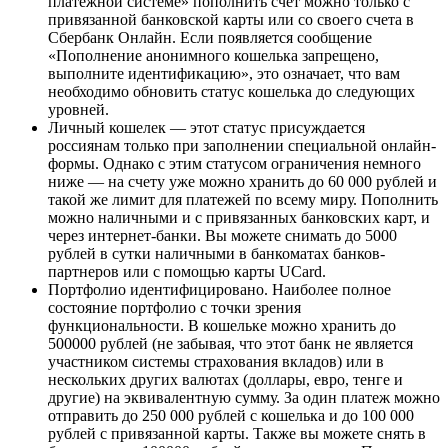
платежной системе» пополнить счет можно только с
привязанной банковской карты или со своего счета в
Сбербанк Онлайн. Если появляется сообщение
«Пополнение анонимного кошелька запрещено,
выполните идентификацию», это означает, что вам
необходимо обновить статус кошелька до следующих
уровней.
Личный кошелек — этот статус присуждается
россиянам только при заполнении специальной онлайн-
формы. Однако с этим статусом ограничения немного
ниже — на счету уже можно хранить до 60 000 рублей и
такой же лимит для платежей по всему миру. Пополнить
можно наличными и с привязанных банковских карт, и
через интернет-банки. Вы можете снимать до 5000
рублей в сутки наличными в банкоматах банков-
партнеров или с помощью карты UCard.
Портфолио идентифицировано. Наиболее полное
состояние портфолио с точки зрения
функциональности. В кошельке можно хранить до
500000 рублей (не забывая, что этот банк не является
участником системы страхования вкладов) или в
нескольких других валютах (доллары, евро, тенге и
другие) на эквивалентную сумму. За один платеж можно
отправить до 250 000 рублей с кошелька и до 100 000
рублей с привязанной карты. Также вы можете снять в