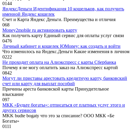
0
144
ЯндексДеньги Идентификация 10 кошельков, как получить
именной Яндекс кошелек
Cчет и Карта Яндекс Деньги. Преимущества и отличия
0
68
Money2mobile ru активировать карту
Как получить карту Единый сервис для оплаты услуг связи
0
476
Личный кабинет и кошелек ЮMoney: как создать и войти
Что изменилось на Яндекс.Деньги Какие изменения в личном
0
222
Не проходит оплата на Алиэкспресс с карты Сбербанка
Почему я не могу оплатить заказ на Алиэкспресс картой
0
842
Могут ли приставы арестовать кредитную карту, банковский
счет или карту для выплат пособий
Причины ареста банковской карты Принудительное
взыскание
0
97
МКК «Будьте богаты»: отписаться от платных услуг этого и
других сервисов
MKK budte bogaty что это за списание? ООО МКК «Бе
Богаты»
0
111